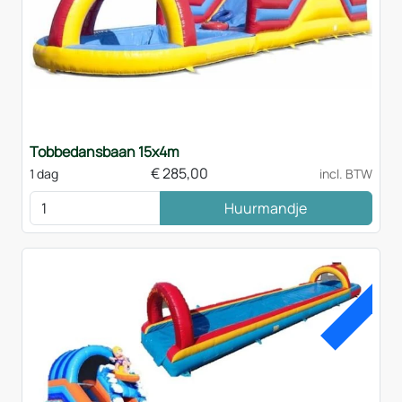
Tobbedansbaan 15x4m
€
285,00
1 dag
incl. BTW
Huurmandje
ACT