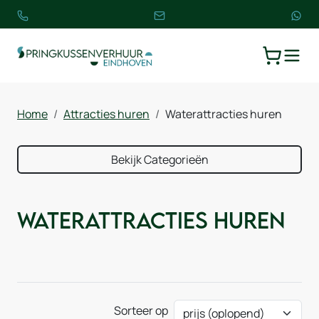
TOGGLE
WINKELW
Home
Attracties huren
Waterattracties huren
Bekijk Categorieën
Waterattracties huren
Sorteer op