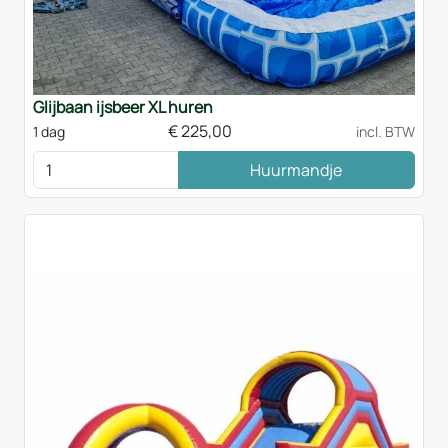
Glijbaan ijsbeer XL huren
€
225,00
1 dag
incl. BTW
Huurmandje