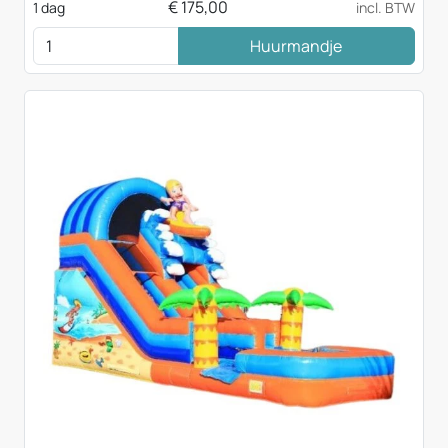
€
175,00
1 dag
incl. BTW
Huurmandje