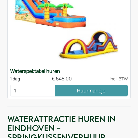
Waterspektakel huren
€
645,00
1 dag
incl. BTW
Huurmandje
Waterattractie huren in
Eindhoven -
Springkussenverhuur