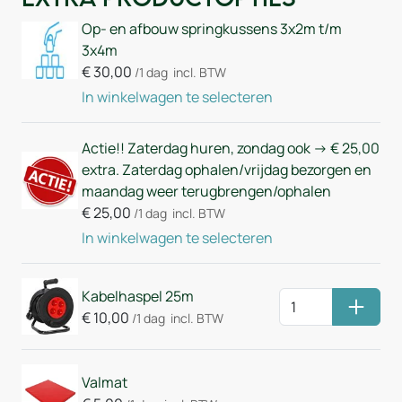
Op- en afbouw springkussens 3x2m t/m
3x4m
€
30,00
/1 dag
incl. BTW
In winkelwagen te selecteren
Actie!! Zaterdag huren, zondag ook -> € 25,00
extra. Zaterdag ophalen/vrijdag bezorgen en
maandag weer terugbrengen/ophalen
€
25,00
/1 dag
incl. BTW
In winkelwagen te selecteren
Kabelhaspel 25m
Huurm
€
10,00
/1 dag
incl. BTW
Valmat