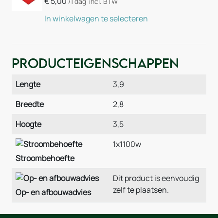
€
5,00
/1 dag
incl. BTW
In winkelwagen te selecteren
Producteigenschappen
Lengte
3,9
Breedte
2,8
Hoogte
3,5
1x1100w
Stroombehoefte
Dit product is eenvoudig
zelf te plaatsen.
Op- en afbouwadvies