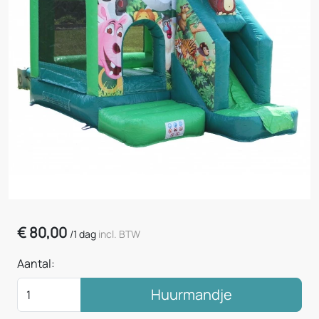
€
80,00
/
1 dag
incl. BTW
Aantal:
Huurmandje