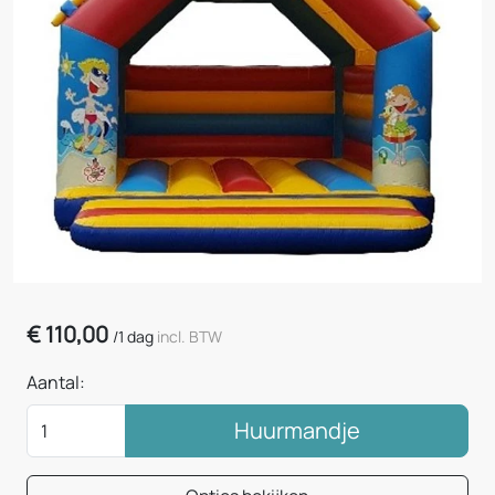
€
110,00
/
1 dag
incl. BTW
Aantal:
Huurmandje