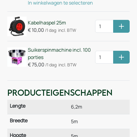
In winkelwagen te selecteren
Kabelhaspel 25m
Huurm
€
10,00
/1 dag
incl. BTW
Suikerspinmachine incl. 100
porties
Huurm
€
75,00
/1 dag
incl. BTW
Producteigenschappen
Lengte
6,2m
Breedte
5m
Hoogte
5m