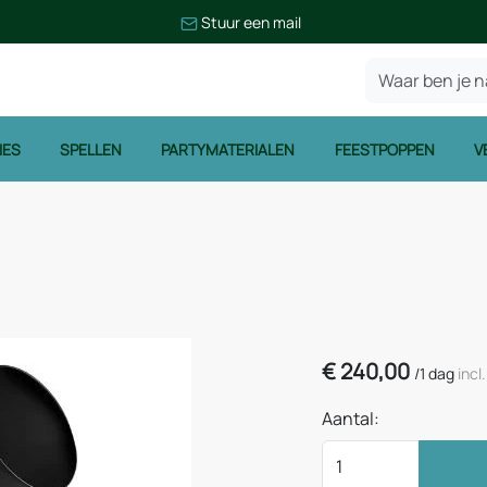
Stuur een mail
IES
SPELLEN
PARTYMATERIALEN
FEESTPOPPEN
V
€
240,00
/
1 dag
incl
Aantal: