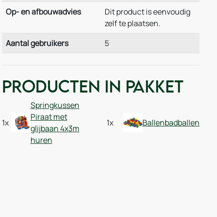
Op- en afbouwadvies
Dit product is eenvoudig
zelf te plaatsen.
Aantal gebruikers
5
Producten in pakket
Springkussen
Piraat met
1x
1x
Ballenbadballen
glijbaan 4x3m
huren
andje