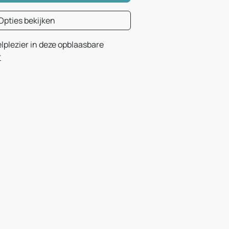
Opties bekijken
lplezier in deze opblaasbare
r